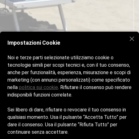
Impostazioni Cookie
Noi e terze parti selezionate utilizziamo cookie o
tecnologie simili per scopi tecnici e, con il tuo consenso,
anche per funzionalità, esperienza, misurazione e scopi di
marketing (con annunci personalizzati) come specificato
nella
politica sui cookie
. Rifiutare il consenso può rendere
Home
La Spiaggia
Il Ristorante
Contatti
indisponibili funzioni correlate.
Cookie policy
Sei libero di dare, rifiutare o revocare il tuo consenso in
Privacy Policy
-
Cookie policy
qualsiasi momento. Usa il pulsante “Accetta Tutto” per
LE DUNE DI ROVAI LUCIANA, BARRECA FRANCESCA &
dare il consenso. Usa il pulsante “Rifiuta Tutto” per
C. S.A.S. - Sede Legale: VIA DELL'OSTRICA 42 - 58100
continuare senza accettare.
- GROSSETO (GR) - Iscritta al registro delle imprese di