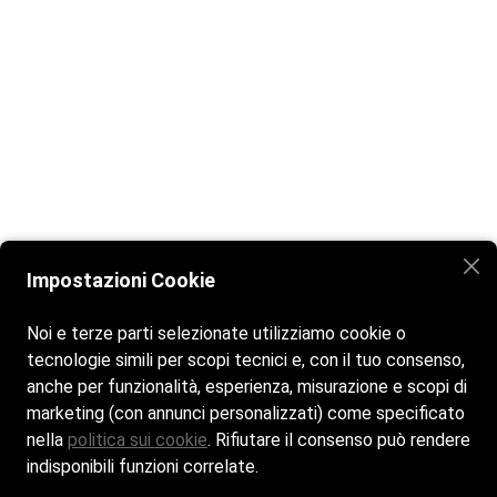
Impostazioni Cookie
Noi e terze parti selezionate utilizziamo cookie o
tecnologie simili per scopi tecnici e, con il tuo consenso,
anche per funzionalità, esperienza, misurazione e scopi di
marketing (con annunci personalizzati) come specificato
nella
politica sui cookie
. Rifiutare il consenso può rendere
Home
La Spiaggia
Il Ristorante
Contatti
indisponibili funzioni correlate.
Cookie policy